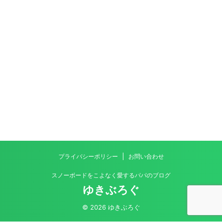
プライバシーポリシー
お問い合わせ
スノーボードをこよなく愛するパパのブログ
ゆきぶろぐ
© 2026 ゆきぶろぐ