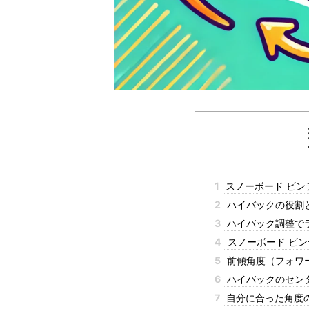
1
スノーボード ビン
2
ハイバックの役割
3
ハイバック調整で
4
スノーボード ビン
5
前傾角度（フォワ
6
ハイバックのセン
7
自分に合った角度