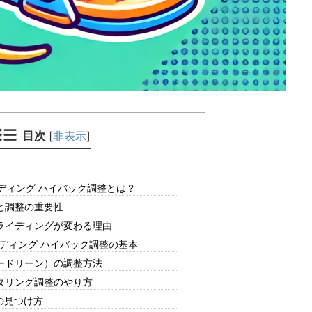
目次
[
非表示
]
ディング ハイバック調整とは？
と調整の重要性
ライディングが変わる理由
ディング ハイバック調整の基本
ードリーン）の調整方法
タリング調整のやり方
の見つけ方