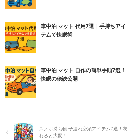
車中泊 マット 代用7選｜手持ちアイ
テムで快眠術
車中泊 マット 自作の簡単手順7選！
快眠の秘訣公開
スノボ持ち物 子連れ必須アイテム7選！忘
れると大変！