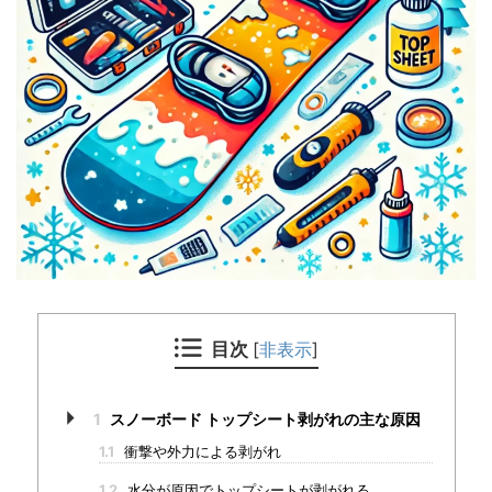
目次
[
非表示
]
1
スノーボード トップシート剥がれの主な原因
1.1
衝撃や外力による剥がれ
1.2
水分が原因でトップシートが剥がれる